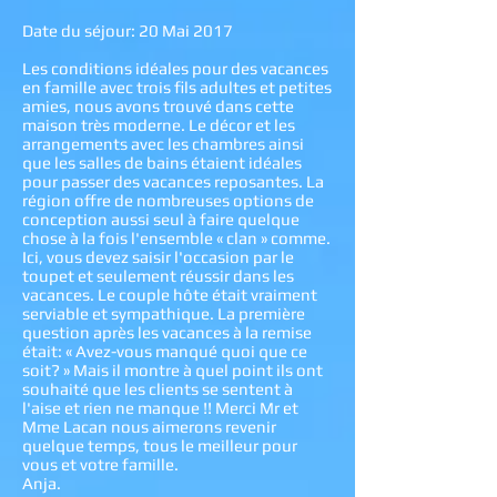
Date du séjour: 20 Mai 2017
Les conditions idéales pour des vacances
en famille avec trois fils adultes et petites
amies, nous avons trouvé dans cette
maison très moderne. Le décor et les
arrangements avec les chambres ainsi
que les salles de bains étaient idéales
pour passer des vacances reposantes. La
région offre de nombreuses options de
conception aussi seul à faire quelque
chose à la fois l'ensemble « clan » comme.
Ici, vous devez saisir l'occasion par le
toupet et seulement réussir dans les
vacances. Le couple hôte était vraiment
serviable et sympathique. La première
question après les vacances à la remise
était: « Avez-vous manqué quoi que ce
soit? » Mais il montre à quel point ils ont
souhaité que les clients se sentent à
l'aise et rien ne manque !! Merci Mr et
Mme Lacan nous aimerons revenir
quelque temps, tous le meilleur pour
vous et votre famille.
Anja.