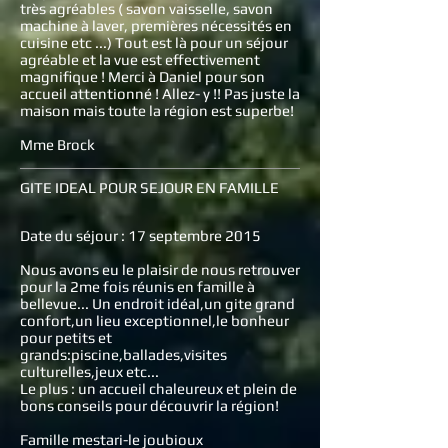
très agréables ( savon vaisselle, savon
machine à laver, premières nécessités en
cuisine etc ...) Tout est là pour un séjour
agréable et la vue est effectivement
magnifique ! Merci à Daniel pour son
accueil attentionné ! Allez- y !! Pas juste la
maison mais toute la région est superbe!
Mme Brock
GITE IDEAL POUR SEJOUR EN FAMILLE
Date du séjour : 17 septembre 2015
Nous avons eu le plaisir de nous retrouver
pour la 2me fois réunis en famille à
bellevue... Un endroit idéal,un gite grand
confort,un lieu exceptionnel,le bonheur
pour petits et
grands:piscine,ballades,visites
culturelles,jeux etc...
Le plus : un accueil chaleureux et plein de
bons conseils pour découvrir la région!
Famille mestari-le joubioux