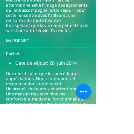
attentionné est à l'image des agréments
qui ont accompagné notre séjour - pour
cette rencontre avec l'ailleurs : une
rencontre de toute beauté !
En espérant que la vie nous permettra de
satisfaire notre envie d'y revenir.
Mr PORNET
Parfait
Date de séjour: 28 juin 2014
Que dire de plus que les précédentes
appréciations. Nous confirmons et
recommandons totalement.
Un accueil chaleureux et attentionné.
Une maison très bien rénovée,
confortable, moderne, fonctionnelle et
décorée avec gout. Une vue superbe sur
l’Aveyron et un environnement calme,
idéal pour se reposer et visiter la région.
Une belle piscine dans un jardin très
agréable et équipé pour les enfants.
Les propriétaires sont charmants et à