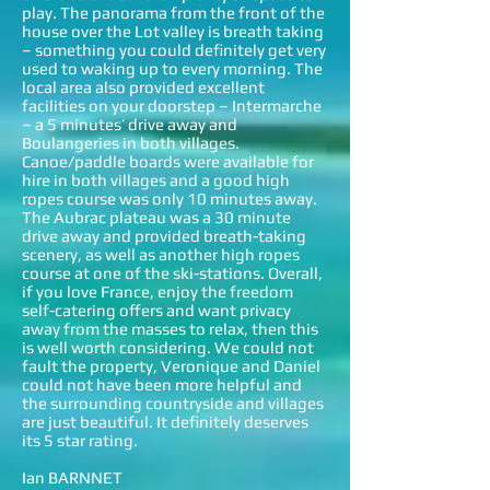
play. The panorama from the front of the
house over the Lot valley is breath taking
– something you could definitely get very
used to waking up to every morning. The
local area also provided excellent
facilities on your doorstep – Intermarche
– a 5 minutes’ drive away and
Boulangeries in both villages.
Canoe/paddle boards were available for
hire in both villages and a good high
ropes course was only 10 minutes away.
The Aubrac plateau was a 30 minute
drive away and provided breath-taking
scenery, as well as another high ropes
course at one of the ski-stations. Overall,
if you love France, enjoy the freedom
self-catering offers and want privacy
away from the masses to relax, then this
is well worth considering. We could not
fault the property, Veronique and Daniel
could not have been more helpful and
the surrounding countryside and villages
are just beautiful. It definitely deserves
its 5 star rating.
Ian BARNNET