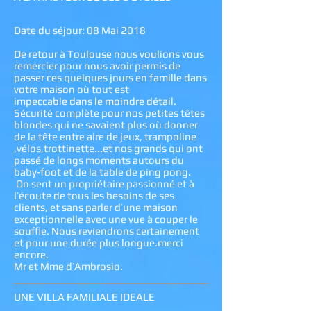
Date du séjour: 08 Mai 2018
De retour à Toulouse nous voulions vous
remercier pour nous avoir permis de
passer ces quelques jours en famille dans
votre maison où tout est
impeccable dans le moindre détail.
Sécurité complète pour nos petites têtes
blondes qui ne savaient plus où donner
de la tête entre aire de jeux, trampoline
,vélos,trottinette...et nos grands qui ont
passé de longs moments autours du
baby-foot et de la table de ping pong.
On sent un propriétaire passionné et à
l’écoute de tous les besoins de ses
clients, et sans parler d’une maison
exceptionnelle avec une vue à couper le
souffle. Nous reviendrons certainement
et pour une durée plus longue.merci
encore.
Mr et Mme d’Ambrosio.
UNE VILLA FAMILIALE IDEALE