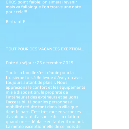
GROS point faible: on aimerai revenir
mais va falloir que l'on trouve une date
pour cela!!!
Bertrant F
TOUT POUR DES VACANCES EXEPTIONNELLES !
Date du séjour : 25 décembre 2015
Toute la famille s’est réunie pour la
troisième fois à Bellevue d’Aveyron avec
toujours autant de plaisir. Nous
apprécions le confort et les équipements
mis à disposition, la propreté de
l’intérieur et des extérieurs et saluons
l’accessibilité pour les personnes à
mobilité réduite tant dans la villa que
dans le parc. C’est très rare en vacances
d’avoir autant d’aisance de circulation
quand on se déplace en fauteuil roulant.
La météo exceptionnelle de ce mois de