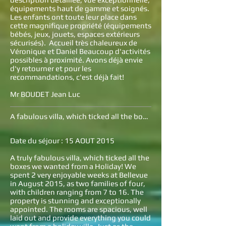
équipements haut de gamme et soignés.
Les enfants ont toute leur place dans
cette magnifique propriété (équipements
bébés, jeux, jouets, espaces extérieurs
sécurisés). Accueil très chaleureux de
Véronique et Daniel Beaucoup d'activités
possibles à proximité. Avons déjà envie
d'y retourner et pour les
recommandations, c'est déjà fait!
Mr BOUDET Jean Luc
A fabulous villa, which ticked all the boxes!
Date du séjour : 15 AOUT 2015
A truly fabulous villa, which ticked all the
boxes we wanted from a Holiday! We
spent 2 very enjoyable weeks at Bellevue
in August 2015, as two families of four,
with children ranging from 7 to 16. The
property is stunning and exceptionally
appointed. The rooms are spacious, well
laid out and provide everything you could