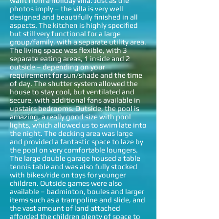
want from a holiday villa. Just as the
photos imply – the villa is very well
designed and beautifully finished in all
aspects. The kitchen is highly specified
but still very functional for a large
group/family, with a separate utility area.
The living space was flexible, with 3
separate eating areas, 1 inside and 2
outside – depending on your
requirement for sun/shade and the time
of day. The shutter system allowed the
house to stay cool, but ventilated and
secure, with additional fans available in
upstairs bedrooms. Outside, the pool is
amazing, a really good size with pool
lights, which allowed us to swim late into
the night. The decking area was large
and provided a fantastic space to laze by
the pool on very comfortable loungers.
The large double garage housed a table
tennis table and was also fully stocked
with bikes/ride on toys for younger
children. Outside games were also
available – badminton, boules and larger
items such as a trampoline and slide, and
the vast amount of land attached
afforded the children plenty of space to