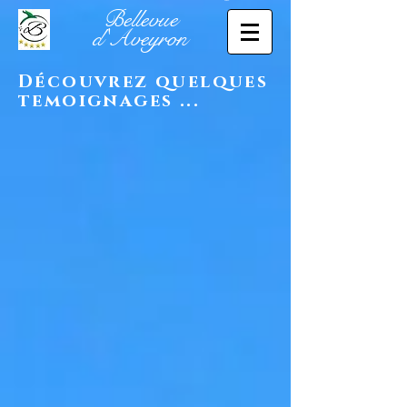
Bellevue
d'Aveyron
Découvrez quelques
temoignages ...