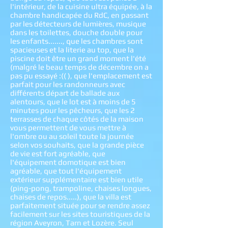
l'intérieur, de la cuisine ultra équipée, à la
chambre handicapée du RdC, en passant
par les détecteurs de lumières, musique
dans les toilettes, douche double pour
les enfants......., que les chambres sont
spacieuses et la literie au top, que la
piscine doit être un grand moment l'été
(malgré le beau temps de décembre on a
pas pu essayé :(( ), que l'emplacement est
parfait pour les randonneurs avec
différents départ de ballade aux
alentours, que le lot est à moins de 5
minutes pour les pêcheurs, que les 2
terrasses de chaque côtés de la maison
vous permettent de vous mettre à
l'ombre ou au soleil toute la journée
selon vos souhaits, que la grande pièce
de vie est fort agréable, que
l'équipement domotique est bien
agréable, que tout l'équipement
extérieur supplémentaire est bien utile
(ping-pong, trampoline, chaises longues,
chaises de repos.....), que la villa est
parfaitement située pour se rendre assez
facilement sur les sites touristiques de la
région Aveyron, Tarn et Lozère. Seul