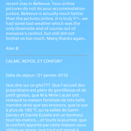
recent stay in Bellevue, Your online
pictures do not do your accommodation
justice, Bellevue is actually much better
than the pictures online, It is truly 5*+, we
had some bad weather which was the
only downside and of course out of
everyone's control, but still did not
bother us too much. Many thanks again..
Alan B
CALME, REPOS, ET CONFORT
Date du séjour : 01 janvier 2016
Que dire sur ce gite??? Que l'accueil des
propriétaire est plein de gentillesse et de
petit gestes, que M & Mme Lacan ont
restauré la maison familiale de très belle
manière ainsi que ses environs, que la vue
à plus de 180 °C sur la vallée de Saint-
Geniez et Sainte Eulalie est un bonheur
tout les matins....et toute la journée, que
le confort apporté par cette maison vous
oblige au repos, que tout est pensé à