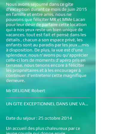
Nous avons séjourné dans ce gîte
d'exception durant ce mois de juin 2015
en famille et entre amis. nous ne
pouvons que féliciter MR et MMe Lacan
pour leur désir de parfaire cette location
qui à nos yeux reste un bien unique de
vacances. tout est fait et pensé dans les
détails , chacun a son espace privé, les
enfants sont au paradis par les jeux ...mis
à disposition. De plus, la vue est d'une
splendeur, nous n'avons pu qu'apprécier
celle-ci lors de moments d'apéro pris en
terrasse. nous tenons encore à féliciter
les propriétaires et à les encourager à
continuer d'entretenir cette magnifique
demeure.
Mr DELIGNE Robert
UN GîTE EXCEPTIONNEL DANS UNE VALEE SPLENDIDE
Date du séjour : 25 octobre 2014
Un accueil des plus chaleureux par ce
jeune couple qui donne envie