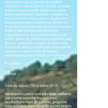
décembre nous a permis de profiter
pleinement de la plancha et des activités
proposées par le gîte (pétanque, ping-
pong, badminton, football, trampoline
pour enfants..)! Nous avons également
été agréablement surpris par toutes les
festivités quotidiennes de Sainte-Eulalie
d’Olt et des villages environnants
organisées lors de la semaine de Noël
(cross, pièce de théâtre pour enfants avec
goûter, spectacle en plein air avec feux
d’artifice). Nous n’avons pas vu passer la
semaine et avons hâte de revenir
notamment pour profiter de la piscine !
P. LEBON
SUPER
Date du séjour : 10 octobre 2015
Nous avons passé une très belle semaine
dans cette superbe maison avec
ses finitions haut de gamme, propreté
irréprochable, beaucoup de petits détails