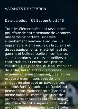
VACANCES D'EXCEPTION
Date du séjour : 05 Septembre 2015
Tous les éléments étaient rassemblés
pour faire de notre semaine de vacances
une semaine parfaite : une villa
superbement rénovée, avec une vue
imprenable. Rien à redire de la cuisine et
de ses équipements : matériel haut de
gamme et belle vaisselle en suffisance.
Jolies chambres avec lits et oreillers super
confortables. Et encore une piscine
chauffée, une plancha, du beau mobilier
de jardin, bel éclairage d'ambiance
extérieur (piscine comprise),... La région
est aussi magnifique, avec de jolis
villages en pierres et un paysage très
valonné. Bref, Véronique et Daniel ont
pensé à tout, vraiment tout (Daniel a
même balisé lui même 3 sentiers de
promenade et mis des bâtons à dispo!)
pour faire de notre séjour un moment
unique. Ils méritent bien leurs 5 étoiles !