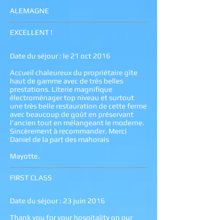
ALEMAGNE
EXCELLENT !
Date du séjour : le 21 oct 2016
Accueil chaleureux du propriétaire gîte
haut de gamme avec de très belles
prestations. Literie magnifique
électroménager top niveau et surtout
une très belle restauration de cette ferme
avec beaucoup de goût en préservant
l'ancien tout en mélangeant le moderne.
Sincèrement à recommander. Merci
Daniel de la part des mahorais
Mayotte.
FIRST CLASS
Date du séjour : 23 juin 2016
Thank you for your hospitality on our