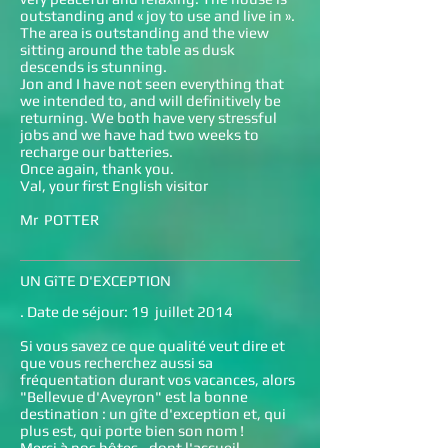
outstanding and « joy to use and live in ».
The area is outstanding and the view
sitting around the table as dusk
descends is stunning.
Jon and I have not seen everything that
we intended to, and will definitively be
returning. We both have very stressful
jobs and we have had two weeks to
recharge our batteries.
Once again, thank you.
Val, your first English visitor
Mr POTTER
UN GîTE D'EXCEPTION
. Date de séjour: 19 juillet 2014
Si vous savez ce que qualité veut dire et
que vous recherchez aussi sa
fréquentation durant vos vacances, alors
"Bellevue d'Aveyron" est la bonne
destination : un gîte d'exception et, qui
plus est, qui porte bien son nom !
Merci à nos hôtes - dont l'accueil