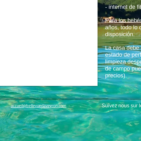
- internet de f
Para los bebé
años, todo lo 
disposición.
La casa debe 
estado de perf
limpieza despu
de campo pued
precios).
Suivez nous sur 
accueil@bellevuedaveyron.com