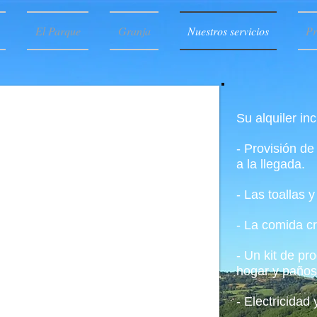
El Parque
Granja
Nuestros servicios
Pr
Su alquiler inc
- Provisión d
a la llegada.
- Las toallas 
- La comida c
- Un kit de pr
hogar y paños
- Electricidad 