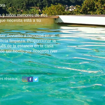
ibra
s y niños menores de tres
que necesita está a su
ser devuelto a nosotros en un
ecta limpieza. Proporcionar la
és de la estancia en la casa
e ser hecho por nosotros (ver
les réseaux